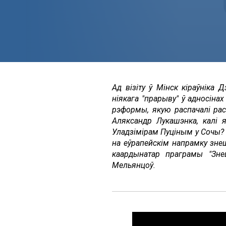
Ад візіту ў Мінск кіраўніка
ніякага "прарыву" ў адносін
рэформы, якую распачалі рас
Аляксандр Лукашэнка, калі 
Уладзімірам Пуціным у Сочы? 
на еўрапейскім напрамку зне
каардынатар праграмы "Зне
Мельянцоў.