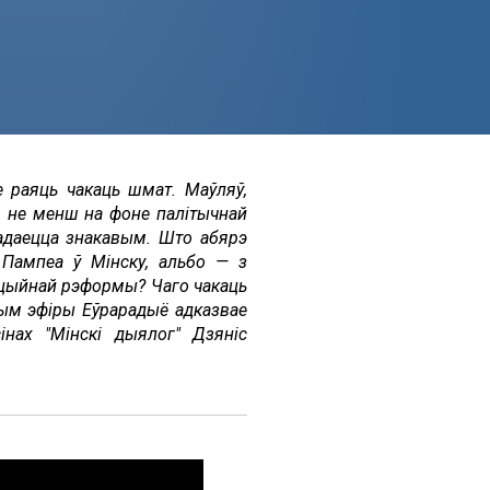
е раяць чакаць шмат. Маўляў,
м не менш на фоне палітычнай
падаецца знакавым. Што абярэ
 Пампеа ў Мінску, альбо — з
туцыйнай рэформы? Чаго чакаць
вым эфіры Еўрарадыё адказвае
нах "Мінскі дыялог" Дзяніс