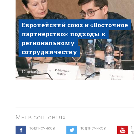
Европейский союз и «Восточное
партнерство»: подходы к
региональному
сотрудничеству
Читать
12 декабря, 2017
Мы в соц. сетях
1
подписчиков
подписчиков
п