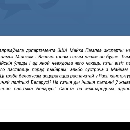
 Дзяржаўнага дэпартамента ЗША Майка Пампеа эксперты н
ах паміж Мінскам і Вашынгтонам гэтым разам не будзе. Ты
ійскія ўлады і ад якой невядома чаго чакаць, гэты візіт 
яго паставяць перад выбарам: альбо сустрэча з Майкам
Ці трэба беларусам асцерагацца распачатай у Расіі кансты
шняй палітыкі Беларусі? На гэтыя ды іншыя пытанні ў жы
шняя палітыка Беларусі" Савета па міжнародных адносі