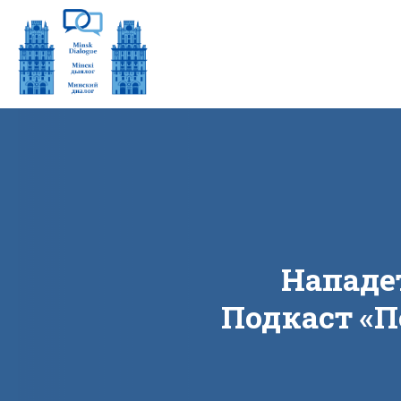
Нападет
Подкаст «‎