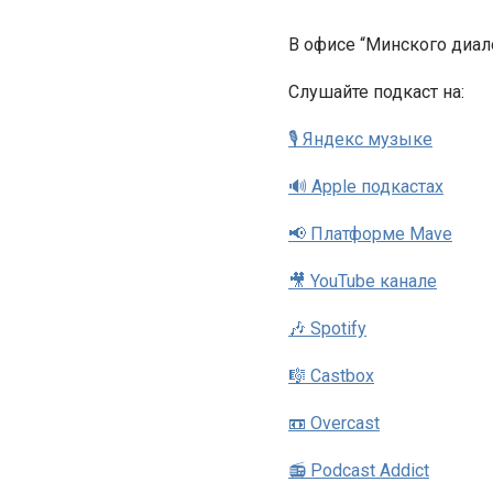
В офисе “Минского диал
Cлушайте подкаст на:
🎙 Яндекс музыке
🔊 Apple подкастах
📢 Платформе Mave
🎥 YouTube канале
🎶 Spotify
🎼 Castbox
📼 Overcast
📻 Podcast Addict