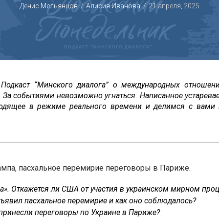
Денис Мельянцов
Алисия Иванова
21 апреля, 2025
 Подкаст “Минского диалога” о международных отношени
. За событиями невозможно угнаться. Написанное устаревае
одящее в режиме реального времени и делимся с вами
ампа, пасхальное перемирие переговоры в Париже.
а». Откажется ли США от участия в украинском мирном проц
бъявил пасхальное перемирие и как оно соблюдалось?
 принесли переговоры по Украине в Париже?