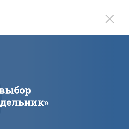
 выбор
едельник»‎