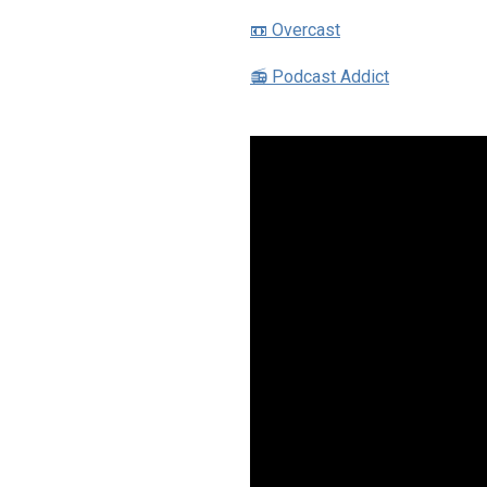
📼 Overcast
📻 Podcast Addict