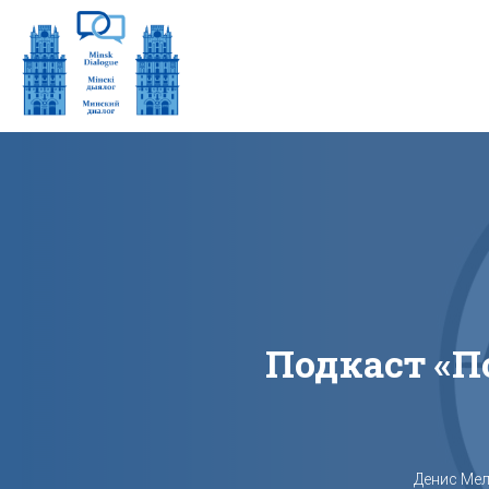
Подкаст «‎
Денис Ме