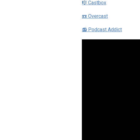
🎼 Castbox
📼 Overcast
📻 Podcast Addict