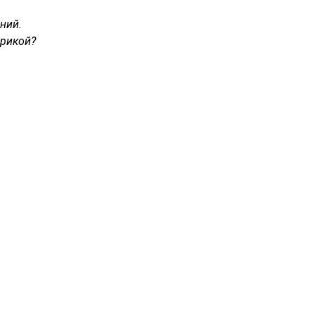
ний.
фрикой?