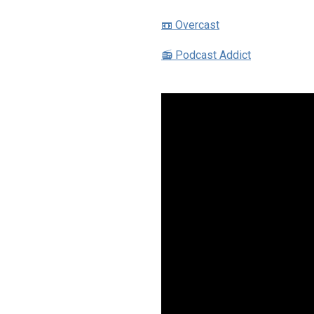
📼 Overcast
📻 Podcast Addict