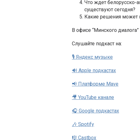
Что ждет белорусско-а
существуют сегодня?
Какие решения может п
В офисе “Минского диалога”
Cлушайте подкаст на:
🎙 Яндекс музыке
🔊 Apple подкастах
📢 Платформе Mave
🎥 YouTube канале
🎧 Google подкастах
🎶 Spotify
🎼 Castbox