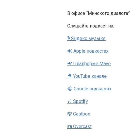
В офисе “Минского диалога”
Cлушайте подкаст на:
🎙 Яндекс музыке
🔊 Apple подкастах
📢 Платформе Mave
🎥 YouTube канале
🎧 Google подкастах
🎶 Spotify
🎼 Castbox
📼 Overcast