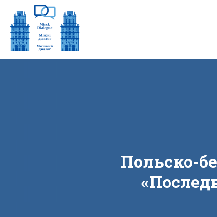
Польско-бе
«‎Послед