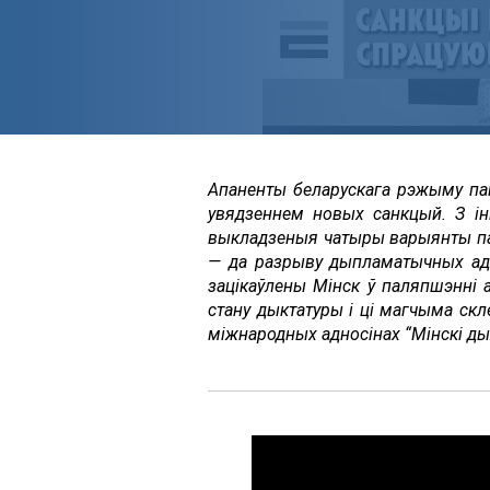
Апаненты беларускага рэжыму пап
увядзеннем новых санкцый. З інш
выкладзеныя чатыры варыянты пал
— да разрыву дыпламатычных адно
зацікаўлены Мінск ў паляпшэнні а
стану дыктатуры і ці магчыма скл
міжнародных адносінах “Мінскі ды