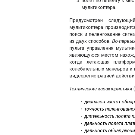
полет по пеленгу к ме
мультикоптера.
Предусмотрен следующи
мультикоптера производитс
поиск и пеленгование сигн
из двух способов.
Во-первы
пульта управления мультик
являющуюся местом нахожде
когда летающая платфор
колебательных маневров и 
видеорегистрацией действий
Технические характеристики
(
диапазон частот обна
точность пеленгования
длительность полета п
дальность полета плат
дальность обнаружения