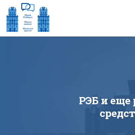
РЭБ и еще 
средс