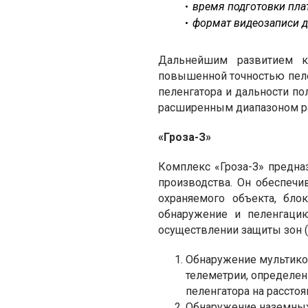
время подготовки плат
формат видеозаписи д
Дальнейшим развитием ко
повышенной точностью пел
пеленгатора и дальности по
расширенным диапазоном ра
«
Гроза-З
»
Комплекс «Гроза-З» предна
производства. Он обеспечи
охраняемого объекта, бло
обнаружение и пеленгаци
осуществлении защиты зон 
Обнаружение мультико
телеметрии, определе
пеленгатора на расстоя
Обнаружение наземных 