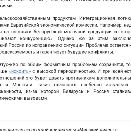
тиями.
ельскохозяйственным продуктам. Интеграционная логи
ями Евразийской экономической комиссии. Например, не
я на поставки белорусской молочной продукции со сто
ичивают конкуренцию». Однако же за этим заключ
ий России по исправлению ситуации. Проблема остается 
редсказуемость и гарантирует будущие конфликты.
татус-кво по обеим форматным проблемам сохранится, то
льше
«искрить»
с высокой периодичностью. И при всей ест
отношений это будет давать противникам дополнительн
и Москвой. Такая опасность особенно актуальна
яженности, из-за которой Беларусь и Россия сталк
мическими вызовами.
уководитель экспертной инициативы «Минский диалог».