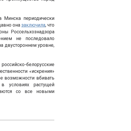
ка Минска периодически
давно она
заключила
, что
роны Россельхознадзора
ением не последовало
на двустороннем уровне,
 российско-белорусские
ественности «искрения»
ые возможности вбивать
 в условиях растущей
иваются со все новыми