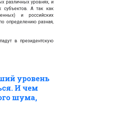
ых различных уровнях, и
 субъектов. А так как
венных) и российских
по определению разная,
падут в президентскую
сший уровень
ся. И чем
ого шума,