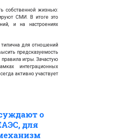
ть собственной жизнью:
ируют СМИ. В итоге это
ний, и на настроениях
а типична для отношений
высить предсказуемость
 правила игры. Зачастую
амках интеграционных
всегда активно участвует
суждают о
ЕАЭС, для
 механизм