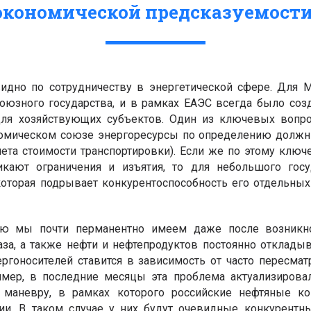
экономической предсказуемости
идно по сотрудничеству в энергетической сфере. Для
оюзного государства, и в рамках ЕАЭС всегда было соз
для хозяйствующих субъектов. Один из ключевых вопро
номическом союзе энергоресурсы по определению должн
учета стоимости транспортировки). Если же по этому клю
кают ограничения и изъятия, то для небольшого госу
которая подрывает конкурентоспособность его отдельных
ию мы почти перманентно имеем даже после возникно
за, а также нефти и нефтепродуктов постоянно откладыв
ргоносителей ставится в зависимость от часто пересма
имер, в последние месяцы эта проблема актуализирова
 маневру, в рамках которого российские нефтяные ко
и. В таком случае у них будут очевидные конкурентн