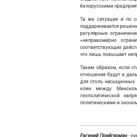
белорусскими предприя
Та же ситуация и по с
поддерживается решени
регулярные ограничени
«неправомерно огран
соответствующих действ
что лишь повышает неп
Таким образом, если с
отношения будут и да
для столь насыщенных 
клин между Минском 
геополитической напр
политическими и эконо
Евгений Прейгерман
- р