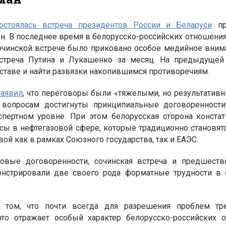
остоялась встреча президентов России и Беларуси
пр
ан. В последнее время в белорусско-российских отношени
сочинской встрече было приковано особое медийное вним
встреча Путина и Лукашенко за месяц. На предыдущей
ставе и найти развязки накопившимся противоречиям.
заявил
, что переговоры были «тяжелыми, но результативн
вопросам достигнуты принципиальные договоренности
пертном уровне. При этом белорусская сторона констат
ы в нефтегазовой сфере, которые традиционно становят
й как в рамках Союзного государства, так и ЕАЭС.
вые договоренности, сочинская встреча и предшест
онстрировали две своего рода форматные трудности в 
 том, что почти всегда для разрешения проблем тре
то отражает особый характер белорусско-российских о