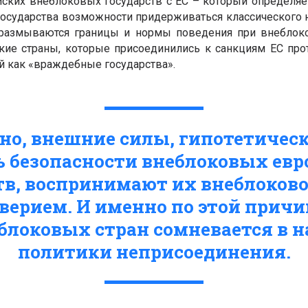
йских внеблоковых государств с ЕС – который определяе
государства возможности придерживаться классического н
 размываются границы и нормы поведения при внеблоко
ие страны, которые присоединились к санкциям ЕС про
й как «враждебные государства».
но, внешние силы, гипотетичес
 безопасности внеблоковых ев
тв, воспринимают их внеблоковос
ерием. И именно по этой причи
блоковых стран сомневается в 
политики неприсоединения.