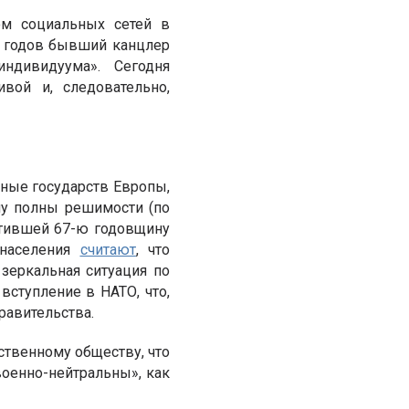
м социальных сетей в
 годов бывший канцлер
индивидуума». Сегодня
вой и, следовательно,
ные государств Европы,
му полны решимости (по
метившей 67-ю годовщину
 населения
считают
, что
 зеркальная ситуация по
вступление в НАТО, что,
равительства.
ственному обществу, что
военно-нейтральны», как