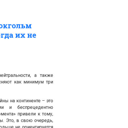
токгольм
гда их не
ейтральности, а также
сняют как минимум три
йны на континенте – это
ии и беспрецедентно
омента» привели к тому,
. Это, в свою очередь,
больше не ориентируется