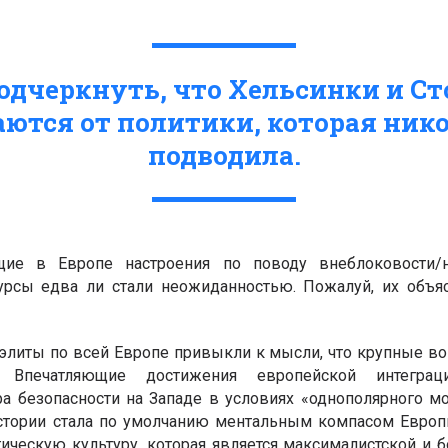
одчеркнуть, что Хельсинки и С
ются от политики, которая нико
подводила.
щие в Европе настроения по поводу внеблоковости/н
рсы едва ли стали неожиданностью. Пожалуй, их объя
 элиты по всей Европе привыкли к мысли, что крупные во
. Впечатляющие достижения европейской интеграц
а безопасности на Западе в условиях «однополярного м
стории стала по умолчанию ментальным компасом Европы
ическую культуру, которая является максималистской и 