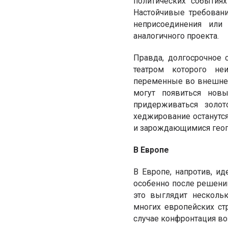
политических событиях
Настойчивые требовани
неприсоединения или
аналогичного проекта.
Правда, долгосрочное 
театром которого неи
переменные во внешнеп
могут появиться нов
придерживаться золо
хеджирование останутся
и зарождающимися геоп
В Европе
В Европе, напротив, и
особенно после решений
это выглядит нескольк
многих европейских ст
случае конфронтация в