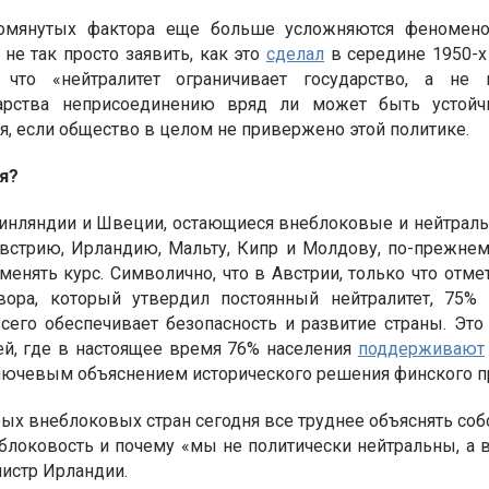
мянутых фактора еще больше усложняются феномено
 не так просто заявить, как это
сделал
в середине 1950-х
что «нейтралитет ограничивает государство, а не 
арства неприсоединению вряд ли может быть устойчи
 если общество в целом не привержено этой политике.
я?
инляндии и Швеции, остающиеся внеблоковые и нейтраль
стрию, Ирландию, Мальту, Кипр и Молдову, по-прежне
 менять курс. Символично, что в Австрии, только что от
овора, который утвердил постоянный нейтралитет, 75%
его обеспечивает безопасность и развитие страны. Это
й, где в настоящее время 76% населения
поддерживают
ключевым объяснением исторического решения финского п
ых внеблоковых стран сегодня все труднее объяснять соб
блоковость и почему «мы не политически нейтральны, а 
истр Ирландии.