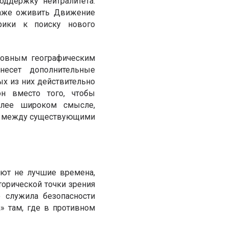
оддержку нейтралитета.
 даже оживить Движение
рики к поиску нового
сновным географическим
внесет дополнительные
х из них действительно
н вместо того, чтобы
олее широком смысле,
тся между существующими
ают не лучшие времена,
торической точки зрения
о служила безопасности
» там, где в противном