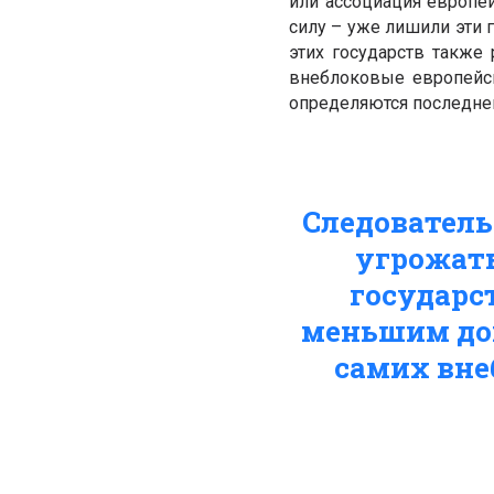
или ассоциация европе
силу – уже лишили эти 
этих государств также
внеблоковые европейск
определяются последне
Следователь
угрожать
государс
меньшим дов
самих вне