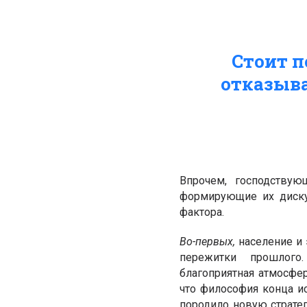
Стоит п
отказыва
Впрочем, господствую
формирующие их диску
фактора.
Во-первых,
население и
пережитки прошлого
благоприятная атмосфер
что философия конца и
породило новую стратег