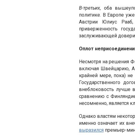
В-третьих,
оба вышеупо
политике. В Европе уже
Австрии Юлиус Рааб, 
приверженность госуд
заслуживающей доверия,
Оплот неприсоединени
Несмотря на решения Ф
включая Швейцарию, Ав
крайней мере, пока) не
Государственного дог
внеблоковость лучше вс
сравнению с Финляндие
несомненно, является 
Однако властям некотор
именно означает их вне
выразился
премьер-мин