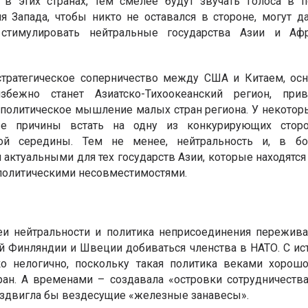
 в этих странах, тем смелее будут звучать голоса в п
я Запада, чтобы никто не оставался в стороне, могут
 стимулировать нейтральные государства Азии и Аф
стратегическое соперничество между США и Китаем, о
збежно станет Азиатско-Тихоокеанский регион, при
олитическое мышление малых стран региона. У некоторы
ые причины встать на одну из конкурирующих сторо
той середины. Тем не менее, нейтральность и, в б
 актуальными для тех государств Азии, которые находя
олитическими несовместимостями.
деи нейтральности и политика неприсоединения пережив
 Финляндии и Швеции добиваться членства в НАТО. С ис
о нелогично, поскольку такая политика веками хорош
ран. А временами – создавала «островки сотрудничества
оздвигла бы вездесущие «железные занавесы».