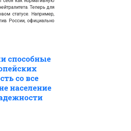
т себя как нормативную
ейтралитета. Теперь для
вом статусе. Например,
тив России, официально
ки способные
ропейских
ть со все
не население
надежности