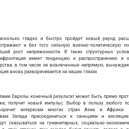
насколько гладко и быстро пройдет новый раунд рас
тражают и без того сильную военно-политическую п
ший рост напряженности. В таких структурных услов
онфронтация имеет тенденцию к распространению и 
рства, в том числе не вовлеченные напрямую, вынуждая 
нция вновь разворачивается на наших глазах.
делами Европы конечный результат может быть прямо про
же, получит новый импульс. Выбор в пользу любого п
иворечит интересам многих стран Азии и Африки.
ывам Запада присоединиться к санкциям и изоляци
ут сказываться на гуманитарных, социально-экономиче