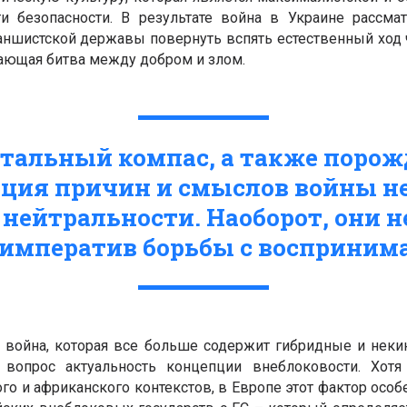
и безопасности. В результате война в Украине рассма
ншистской державы повернуть вспять естественный ход 
ающая битва между добром и злом.
тальный компас, а также поро
ция причин и смыслов войны н
 нейтральности. Наоборот, они не
императив борьбы с восприним
война, которая все больше содержит гибридные и неки
 вопрос актуальность концепции внеблоковости. Хотя
ого и африканского контекстов, в Европе этот фактор осо