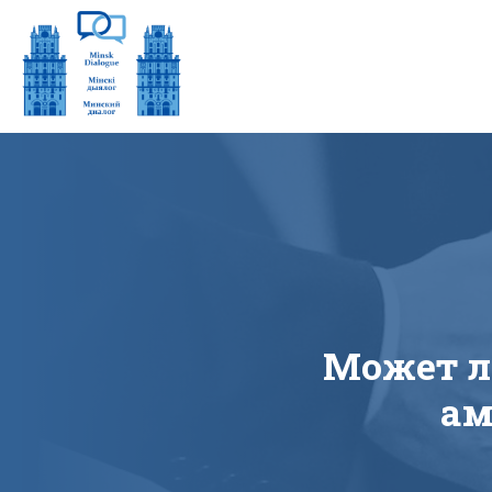
Может л
ам