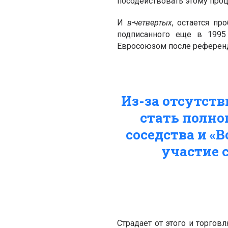
посодействовать этому проц
И
в-четвертых
, остается п
подписанного еще в 1995
Евросоюзом после референду
Из-за отсутств
стать полн
соседства и «
участие 
Страдает от этого и торгов