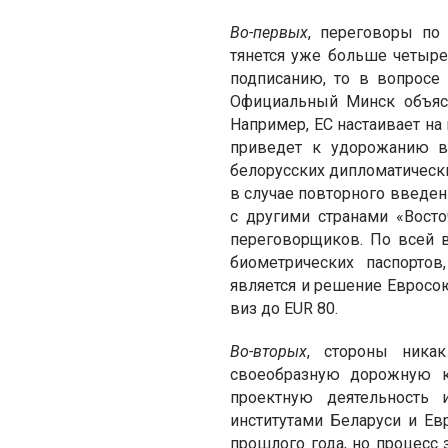
Во-первых
, переговоры по
тянется уже больше четыре
подписанию, то в вопросе
Официальный Минск объяс
Например, ЕС настаивает на
приведет к удорожанию ви
белорусских дипломатическ
в случае повторного введен
с другими странами «Восто
переговорщиков. По всей в
биометрических паспорто
является и решение Евросо
виз до EUR 80.
Во-вторых
, стороны ника
своеобразную дорожную к
проектную деятельность
институтами Беларуси и Е
прошлого года, но процесс 