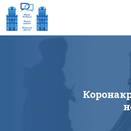
Коронакр
н