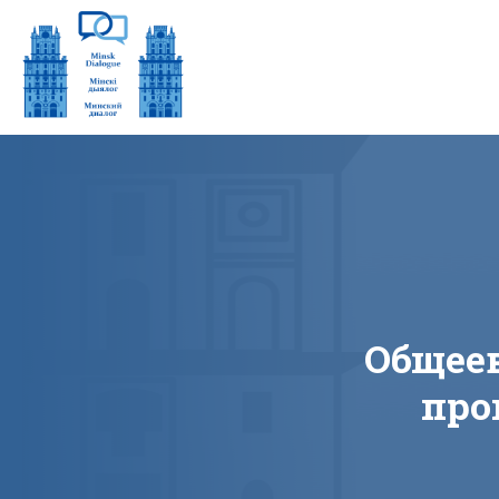
Общее
про