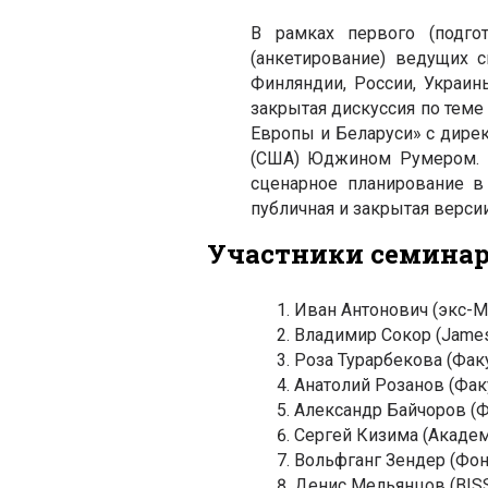
В рамках первого (подго
(анкетирование) ведущих 
Финляндии, России, Украин
закрытая дискуссия по теме
Европы и Беларуси» с дире
(США) Юджином Румером. 
сценарное планирование в
публичная и закрытая верси
Участники семина
Иван Антонович (экс-М
Владимир Сокор (James
Роза Турарбекова (Фа
Анатолий Розанов (Фа
Александр Байчоров (
Сергей Кизима (Академ
Вольфганг Зендер (Фон
Денис Мельянцов (BISS