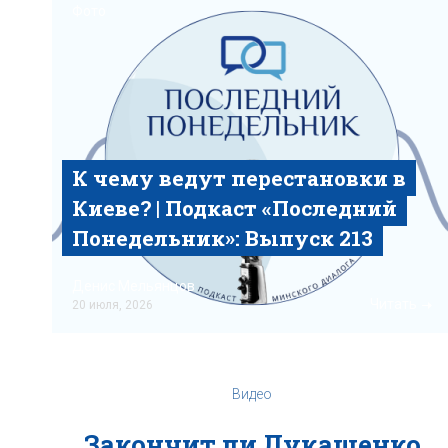
Фото
К чему ведут перестановки в
Киеве? | Подкаст «‎Последний
Понедельник»‎: Выпуск 213
Денис Мельянцов
Читать
20 июля, 2026
Видео
Закончит ли Лукашенко