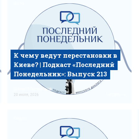
Фото
К чему ведут перестановки в
Киеве? | Подкаст «‎Последний
Понедельник»‎: Выпуск 213
Денис Мельянцов
Читать
20 июля, 2026
Видео