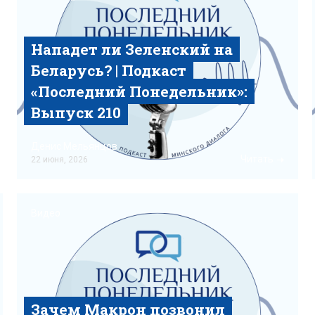
Нападет ли Зеленский на
Беларусь? | Подкаст
«‎Последний Понедельник»‎:
Выпуск 210
Денис Мельянцов
Читать
22 июня, 2026
Видео
Зачем Макрон позвонил