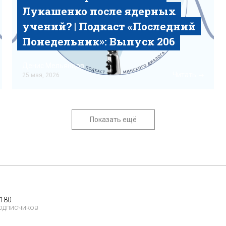
Лукашенко после ядерных
учений? | Подкаст «‎Последний
Понедельник»‎: Выпуск 206
Денис Мельянцов
Читать
25 мая, 2026
Показать ещё
 180
одписчиков