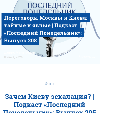
Переговоры Москвы и Киева:
тайные и явные | Подкаст
«‎Последний Понедельник»‎:
Выпуск 208
Денис Мельянцов
Читать
8 июня, 2026
Фото
Зачем Киеву эскалация? |
Подкаст «‎Последний
Понедельник»‎: Выпуск 205