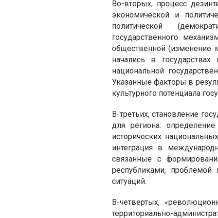
Во-вторых, процесс дезинт
экономической и политич
политической (демокра
государственного механиз
общественной (изменение м
начались в государствах
национальной государстве
Указанные факторы в резуль
культурного потенциала госу
В-третьих, становление го
для региона: определени
исторических национальных
интеграция в международ
связанные с формирован
республиками, проблемой 
ситуаций.
В-четвертых, «революцион
территориально-администра