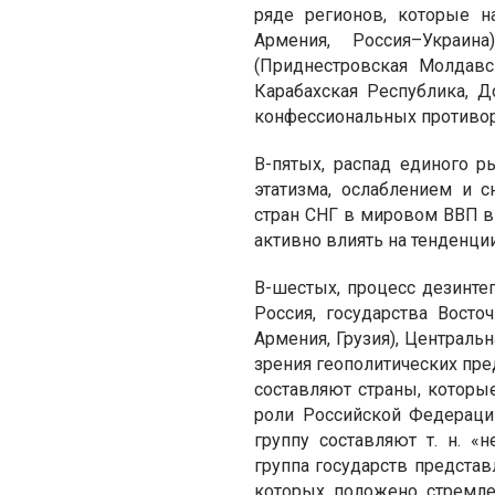
ряде регионов, которые 
Армения, Россия–Украина
(Приднестровская Молдавс
Карабахская Республика, Д
конфессиональных противор
В-пятых, распад единого 
этатизма, ослаблением и 
стран СНГ в мировом ВВП в 
активно влиять на тенденци
В-шестых, процесс дезинте
Россия, государства Восто
Армения, Грузия), Центральн
зрения геополитических пре
составляют страны, которы
роли Российской Федерации
группу составляют т. н. «
группа государств представ
которых положено стремле