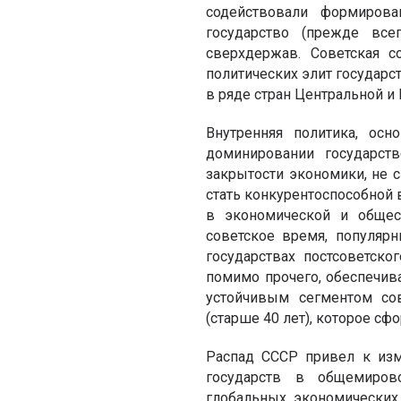
содействовали формиров
государство (прежде все
сверхдержав. Советская с
политических элит государс
в ряде стран Центральной и
Внутренняя политика, осн
доминировании государств
закрытости экономики, не 
стать конкурентоспособной 
в экономической и общес
советское время, популяр
государствах постсоветско
помимо прочего, обеспечива
устойчивым сегментом сов
(старше 40 лет), которое с
Распад СССР привел к изм
государств в общемиров
глобальных экономических