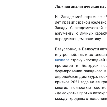
Ложная аналитическая па
На Западе мейнстримное об
лет правит страной железно
Западу. С академической т
аргументы о личных характ
определяющем политику.
Безусловно, в Беларуси авт
внутренней, так и во внеш
назвала
страну «последней 
протестов в Беларуси п
формировании западного во
европейская диктатура, пос
кризисе 2021 года на ее гр
многих полностью соотве
«демократия против автокра
международных отношениях