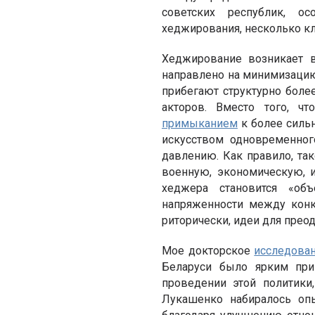
советских республик, ос
хеджирования, несколько кл
Хеджирование возникает 
направлено на минимизацию
прибегают структурно боле
акторов. Вместо того, 
примыканием
к более силь
искусством одновременног
давлению. Как правило, та
военную, экономическую, 
хеджера становится «об
напряженности между конк
риторически, идеи для преод
Мое докторское
исследова
Беларуси было ярким при
проведении этой политики
Лукашенко набиралось оп